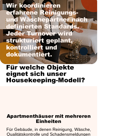
Wir koordinieren
erfahrene Reinigungs-
und Wäschepartner nach
definierten Standards.
Jeder Turnover wird
strukturiert geplant,
kontrolliert und
dokumentiert.
Für welche Objekte
eignet sich unser
Housekeeping-Modell?
Apartmenthäuser mit mehreren
Einheiten
Für Gebäude, in denen Reinigung, Wäsche,
Qualitätskontrolle und Schadensmeldungen