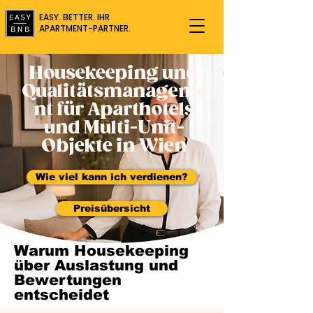
EASY. BETTER. IHR
APARTMENT-PARTNER.
Housekeeping und
Qualitätsmanageme
nt für Aparthotels
und Multi-Unit-
Objekte in Wien
Wie viel kann ich verdienen?
Preisübersicht
Warum Housekeeping
über Auslastung und
Bewertungen
entscheidet