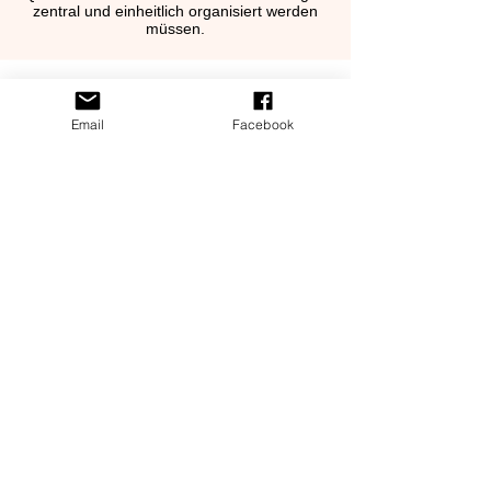
zentral und einheitlich organisiert werden
müssen.
Email
Facebook
Aparthotels und Serviced
Apartments
Für professionell geführte Häuser mit hoher
Gästewechselrate, klaren Standards und
konstantem Anspruch an Sauberkeit und
Verfügbarkeit.