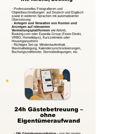
-
Professionelles Fotografieren
und
Objektbeschreibungen auf Deutsch und Englisch
sowie in weiteren Sprachen mit automatisierter
Übersetzung
-
Anlegen und Verwalten von Konten und
Anzeigen auf relevanten
Vermietungsplattformen
wie Airbnb,
Booking.com oder Expedia Group (Fewo-Direkt,
VRBO, Homelidays), Kurzzeitmiete oder
Housinganywhere
-
Richtiges Set-up: Mindestaufenthalt,
Maximalbelegung, Kalendersynchronisierungen,
Buchungszeitfenster, Stornobedingungen, etc.
24h Gästebetreuung –
ohne
Eigentümeraufwand
-
24h Gästekommunikation
- von der ersten