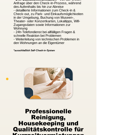
Anfrage über den Check-in-Prozess, während
des Aufenthalts bis hin zur Abreise
-
detaillierte Informationen zum Check-in &
Check-out, zu Park- und Einkaufsmöglichkeiten
in der Umgebung, Buchung von Museen-,
Theater- oder Konzertkarten, Lokaltipps, Wifi-
Zugangsdaten sowie Informationen zur
Wohnung
- 24h-Telefondienst bei allfälligen Fragen &
schnelle Reaktion bei Problemen
-
Weiterleitung von technischen Problemen in
den Wohnungen an die Eigentümer​
*ausschließlich Self-Check-in-System
Professionelle
Reinigung,
Housekeeping und
Qualitätskontrolle für