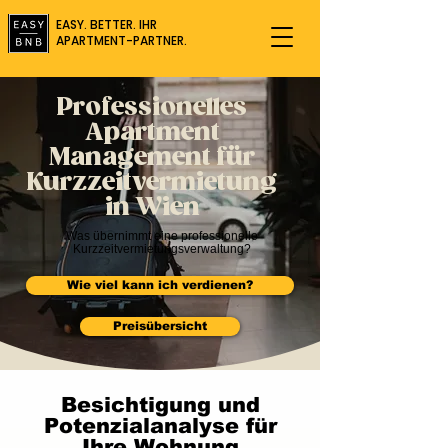
EASY. BETTER. IHR
APARTMENT-PARTNER.
Professionelles
Apartment
Management für
Kurzzeitvermietung
in Wien
Was übernimmt eine professionelle
Kurzzeitvermietungsverwaltung?
Wie viel kann ich verdienen?
Preisübersicht
Besichtigung und
Potenzialanalyse für
Ihre Wohnung