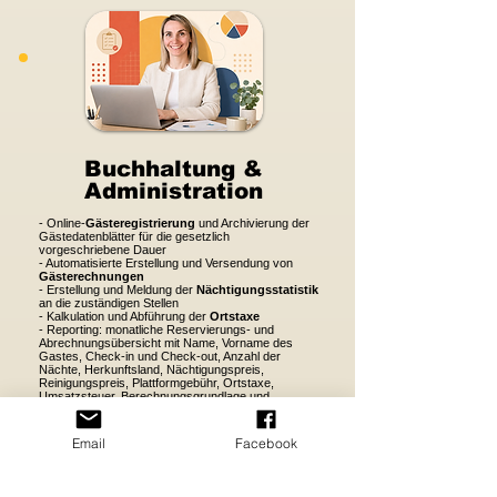
Buchhaltung &
Administration
- Online-
Gästeregistrierung
und Archivierung der
Gästedatenblätter für die gesetzlich
vorgeschriebene Dauer
- Automatisierte Erstellung und Versendung von
Gästerechnungen
- Erstellung und Meldung der
Nächtigungsstatistik
an die zuständigen Stellen
- Kalkulation und Abführung der
Ortstaxe
- Reporting: monatliche Reservierungs- und
Abrechnungsübersicht mit Name, Vorname des
Gastes, Check-in und Check-out, Anzahl der
Nächte, Herkunftsland, Nächtigungspreis,
Reinigungspreis, Plattformgebühr, Ortstaxe,
Umsatzsteuer, Berechnungsgrundlage und
Provision EASY BNB
Email
Facebook