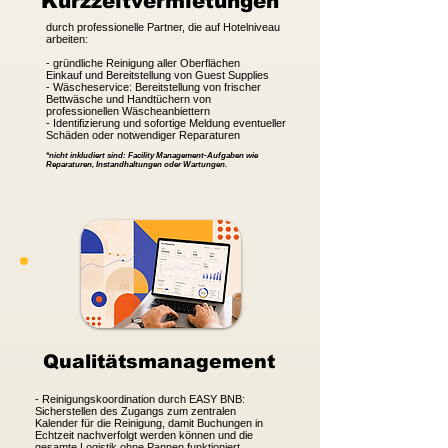
Kurzzeitvermietungen
durch professionelle Partner, die auf Hotelniveau
arbeiten:
- gründliche Reinigung aller Oberflächen
Einkauf und Bereitstellung von Guest Supplies
- Wäscheservice: Bereitstellung von frischer
Bettwäsche und Handtüchern von
professionellen Wäscheanbiettern
- Identifizierung und sofortige Meldung eventueller
Schäden oder notwendiger Reparaturen​
*nicht inkludiert sind: Facility Management-Aufgaben wie
Reparaturen, Instandhaltungen oder Wartungen.
Qualitätsmanagement
- Reinigungskoordination durch EASY BNB:
Sicherstellen des Zugangs zum zentralen
Kalender für die Reinigung, damit Buchungen in
Echtzeit nachverfolgt werden können und die
gesamte Logistik ohne Pannen funktioniert