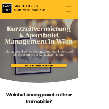
EASY. BETTER. IHR
APARTMENT-PARTNER.
Kurzzeitvermietung
& Aparthotel
Management in Wien
Management von Apartments, Apartmenthotels und
Zinshäusern in der Kurzzeitvermietung
Potenzial berechnen
Welche Lösung passt zu Ihrer
Immobilie?