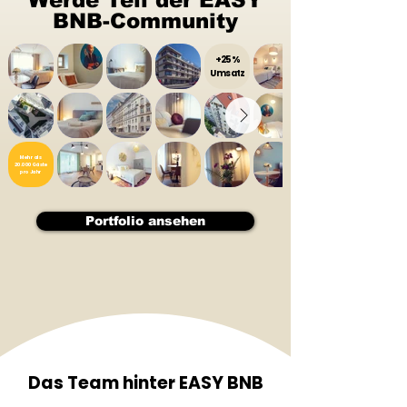
Werde Teil der EASY
BNB-Community
+25%
Umsatz
Mehr als
20.000 Gäste
pro Jahr
Portfolio ansehen
Das Team hinter EASY BNB