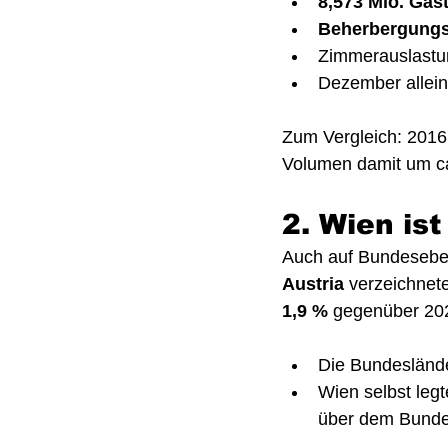
8,573 Mio. Gäs
Beherbergungs
Zimmerauslastun
Dezember allein
Zum Vergleich: 2016 
Volumen damit um ca
2. Wien ist
Auch auf Bundesebene
Austria
 verzeichnet
1,9 %
 gegenüber 202
Die Bundeslände
Wien selbst leg
über dem Bundes