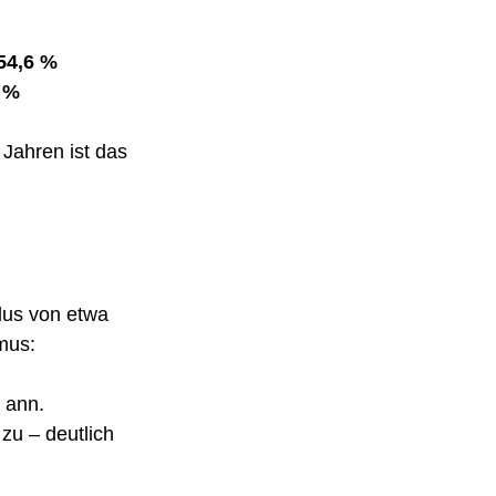
54,6 %
 %
Jahren ist das 
lus von etwa 
mus:
 ann.
zu – deutlich 