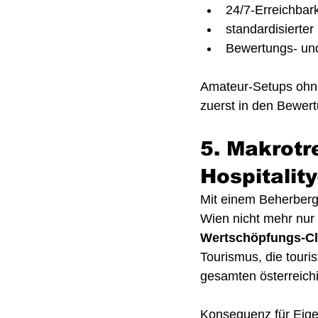
24/7-Erreichbark
standardisierte
Bewertungs- u
Amateur-Setups ohne
zuerst in den Bewert
5. Makrotr
Hospitalit
Mit einem Beherber
Wien nicht mehr nur
Wertschöpfungs-Cl
Tourismus, die touri
gesamten österreich
Konsequenz für Eige