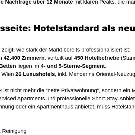
are Nachfrage über 12 Monate
 mit klaren Peaks, die man
sseite: Hotelstandard als neu
zeigt, wie stark der Markt bereits professionalisiert ist:
in 42.400 Zimmern
, verteilt auf 
450 Hotelbetriebe
 (Stan
Betten
 liegen im 
4- und 5-Sterne-Segment
.
 Wien 
26 Luxushotels
, inkl. Mandarins Oriental-Neuzu
 ist nicht mehr die “nette Privatwohnung”, sondern ein M
erviced Apartments und professionelle Short-Stay-Anbiete
hnung oder ein Apartmenthaus anbietet, muss Hotelstan
 Reinigung