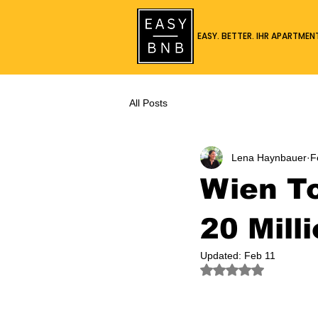
EASY. BETTER. IHR APARTMEN
All Posts
Lena Haynbauer
F
Wien To
20 Mill
Updated:
Feb 11
Rated NaN out of 5