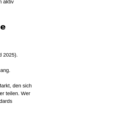
 aktiv 
e 
d 2025).
gang.
arkt, den sich 
r teilen. Wer 
dards 