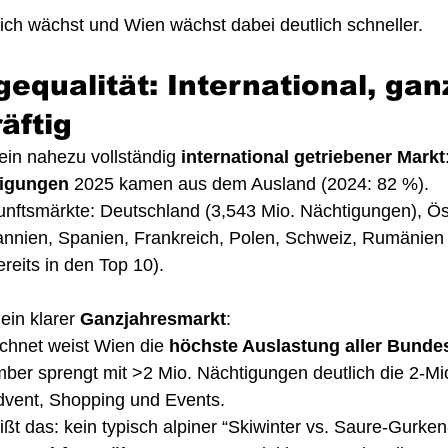
ich wächst und Wien wächst dabei deutlich schneller. 
equalität: International, ganz
äftig
 ein nahezu vollständig 
international getriebener Markt
tigungen
 2025 kamen aus dem Ausland (2024: 82 %).
unftsmärkte: Deutschland (3,543 Mio. Nächtigungen), Ös
itannien, Spanien, Frankreich, Polen, Schweiz, Rumänien
reits in den Top 10).
ein klarer 
Ganzjahresmarkt
:
chnet weist Wien die 
höchste Auslastung aller Bunde
mber sprengt mit >2 Mio. Nächtigungen deutlich die 2-Mi
dvent, Shopping und Events.
ißt das: kein typisch alpiner “Skiwinter vs. Saure-Gurken