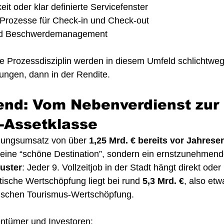
eit oder klar definierte Servicefenster
r Prozesse für Check-in und Check-out
nd Beschwerdemanagement
 Prozessdisziplin werden in diesem Umfeld schlichtweg 
ungen, dann in der Rendite.
end: Vom Nebenverdienst zur 
y-Assetklasse
gungsumsatz von über 
1,25 Mrd. € bereits vor Jahrese
 eine “schöne Destination”, sondern ein ernstzunehmend
uster
: Jeder 9. Vollzeitjob in der Stadt hängt direkt oder
stische Wertschöpfung liegt bei rund 
5,3 Mrd. €
, also etw
ischen Tourismus-Wertschöpfung.
ntümer und Investoren: