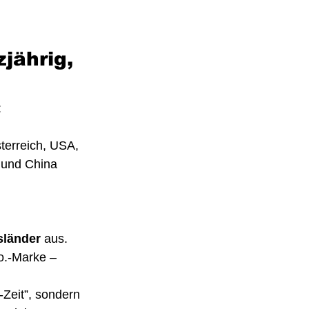
jährig, 
:
terreich, USA, 
 und China 
sländer
 aus.
o.-Marke – 
-Zeit”, sondern 