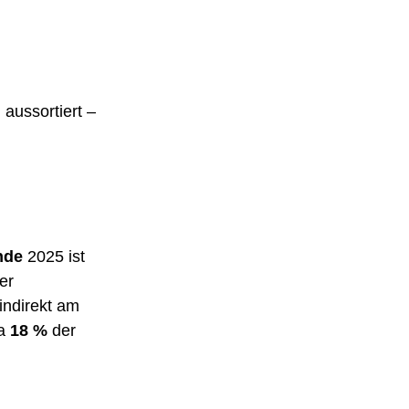
aussortiert – 
nde
 2025 ist 
er 
 indirekt am 
a 
18 %
 der 