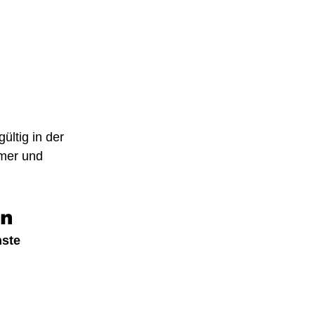
ltig in der 
mer und 
en
hste 