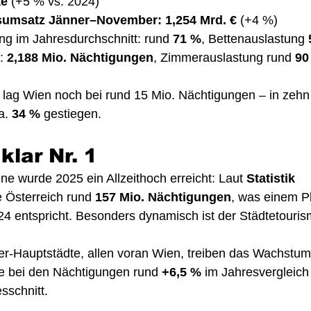
te
 (+5 % vs. 2024)
umsatz Jänner–November: 1,254 Mrd. €
 (+4 %)
g im Jahresdurchschnitt: rund 
71 %
, Bettenauslastung 
: 
2,188 Mio. Nächtigungen
, Zimmerauslastung rund 
90
lag Wien noch bei rund 15 Mio. Nächtigungen – in zehn 
. 
34 %
 gestiegen.
 klar Nr. 1
 wurde 2025 ein Allzeithoch erreicht: Laut 
Statistik 
e Österreich rund 
157 Mio. Nächtigungen
, was einem P
4 entspricht. Besonders dynamisch ist der Städtetouris
r-Hauptstädte, allen voran Wien, treiben das Wachstum
te bei den Nächtigungen rund 
+6,5 %
 im Jahresvergleich 
schnitt.